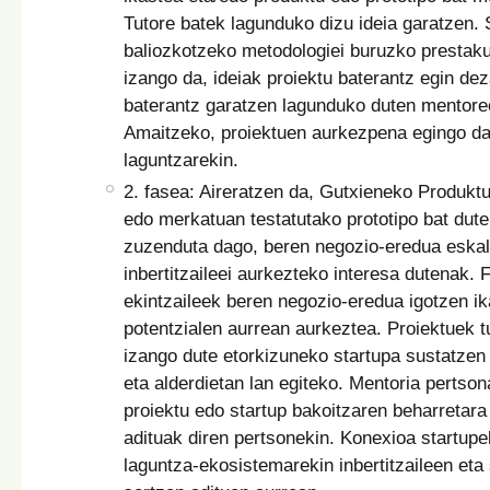
Tutore batek lagunduko dizu ideia garatzen. 
baliozkotzeko metodologiei buruzko prestaku
izango da, ideiak proiektu baterantz egin dez
baterantz garatzen lagunduko duten mentore
Amaitzeko, proiektuen aurkezpena egingo da,
laguntzarekin.
2. fasea: Aireratzen da, Gutxieneko Produkt
edo merkatuan testatutako prototipo bat dute
zuzenduta dago, beren negozio-eredua eskala
inbertitzaileei aurkezteko interesa dutenak.
ekintzaileek beren negozio-eredua igotzen ika
potentzialen aurrean aurkeztea. Proiektuek t
izango dute etorkizuneko startupa sustatzen
eta alderdietan lan egiteko. Mentoria pertson
proiektu edo startup bakoitzaren beharretara
adituak diren pertsonekin. Konexioa startup
laguntza-ekosistemarekin inbertitzaileen eta