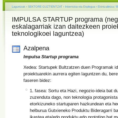
Laguntzak
›
SEKTORE GUZTIENTZAT
›
Inbertsioa eta Enplegua
›
Ekintzailetza / 
IMPULSA STARTUP programa (negoz
eskalagarriak izan daitezkeen proie
teknologikoei laguntzea)
Azalpena
Impulsa Startup programa
Xedea: Startupek Bultzatzen duen Programak id
proiektuarekin aurrera egiten laguntzen du, bere
faseren bidez:
1. fasea: Sortu eta Hazi, negozio-ideia bat du
zuzenduta dago, non teknologia protagonista
etorkizuneko startuparen hazkundean eta h
helburua Gutxieneko Produktu Bideragarri ba
ikastea eta/edo produktu edo prototipo bat m