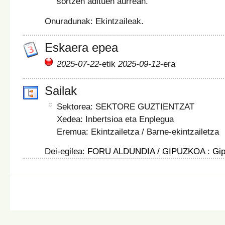
sortzen adituen aurrean.
Onuradunak: Ekintzaileak.
Eskaera epea
2025-07-22
-etik
2025-09-12
-era
Sailak
Sektorea: SEKTORE GUZTIENTZAT
Xedea: Inbertsioa eta Enplegua
Eremua: Ekintzailetza / Barne-ekintzailetza
Dei-egilea:
FORU ALDUNDIA / GIPUZKOA
:
Gi