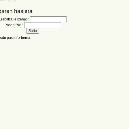
oaren hasiera
Erabiltzaile izena:
*
Pasahitza:
*
katu pasahitz berria