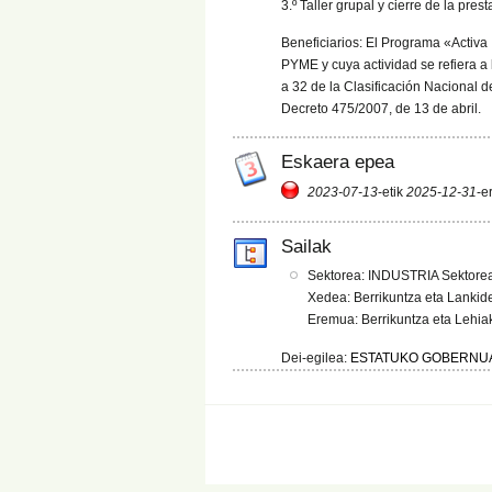
3.º Taller grupal y cierre de la prest
Beneficiarios: El Programa «Activa
PYME y cuya actividad se refiera a
a 32 de la Clasificación Nacional
Decreto 475/2007, de 13 de abril.
Eskaera epea
2023-07-13
-etik
2025-12-31
-e
Sailak
Sektorea: INDUSTRIA Sektorea
Xedea: Berrikuntza eta Lankid
Eremua: Berrikuntza eta Lehia
Dei-egilea:
ESTATUKO GOBERNUA 