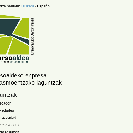
ntza hautatu:
Euskara
·
Español
soaldeko enpresa
tasmoentzako laguntzak
untzak
scador
vedades
r actividad
r convocante
bla resumen