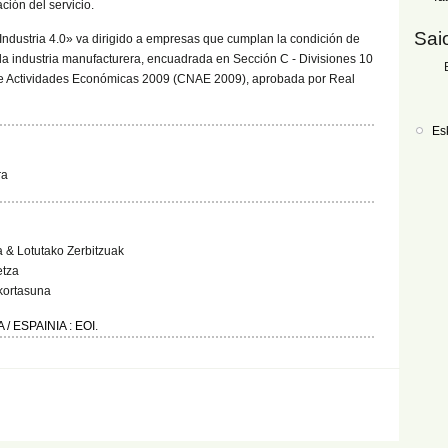
ación del servicio.
Sai
 Industria 4.0» va dirigido a empresas que cumplan la condición de
 la industria manufacturera, encuadrada en Sección C - Divisiones 10
 de Actividades Económicas 2009 (CNAE 2009), aprobada por Real
Es
ra
 & Lotutako Zerbitzuak
etza
kortasuna
/ ESPAINIA
:
EOI
.