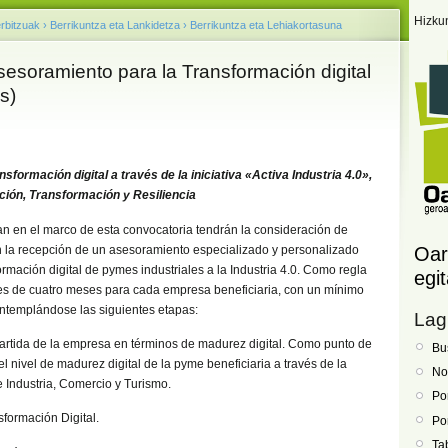
Hizku
rbitzuak
›
Berrikuntza eta Lankidetza
›
Berrikuntza eta Lehiakortasuna
soramiento para la Transformación digital
s)
sformación digital a través de la iniciativa «Activa Industria 4.0»,
ción, Transformación y Resiliencia
n en el marco de esta convocatoria tendrán la consideración de
n la recepción de un asesoramiento especializado y personalizado
Oar
ormación digital de pymes industriales a la Industria 4.0. Como regla
egi
 es de cuatro meses para cada empresa beneficiaria, con un mínimo
ntemplándose las siguientes etapas:
Lag
 partida de la empresa en términos de madurez digital. Como punto de
Bu
el nivel de madurez digital de la pyme beneficiaria a través de la
No
 Industria, Comercio y Turismo.
Po
sformación Digital.
Po
Ta