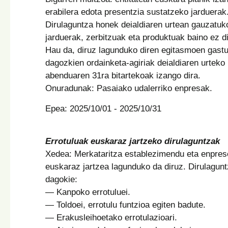
erabilera edota presentzia sustatzeko jarduerak
Dirulaguntza honek deialdiaren urtean gauzatuk
jarduerak, zerbitzuak eta produktuak baino ez d
Hau da, diruz lagunduko diren egitasmoen gastu
dagozkien ordainketa-agiriak deialdiaren urteko 
abenduaren 31ra bitartekoak izango dira.
Onuradunak: Pasaiako udalerriko enpresak.
Epea: 2025/10/01 - 2025/10/31
Errotuluak euskaraz jartzeko dirulaguntzak
Xedea: Merkataritza establezimendu eta enpres
euskaraz jartzea lagunduko da diruz. Dirulagun
dagokie:
— Kanpoko errotuluei.
— Toldoei, errotulu funtzioa egiten badute.
— Erakusleihoetako errotulazioari.