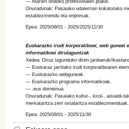
— Atarien ondoko profesionalen plakei.
Onuradunak: Pasaiako udalerrian kokatutako me
establezimendu eta enpresak.
Epea: 2025/09/01 - 2025/2025/11/30
Euskarazko irudi korporatiboei, web guneei 
informatikoei dirulaguntzak
Xedea: Diruz lagunduko diren jarduerak/ikastar
— Euskaraz jarritako irudi korporatiboaren ele
— Euskarazko webguneak.
— Euskarazko programa informatikoak.
— .eus domeinua.
Onuradunak: Pasaiako kultur-, kirol-, aisialdi-t
merkataritza zein ostalaritza establezimenduak.
Epea: 2025/09/01 - 2025/11/30