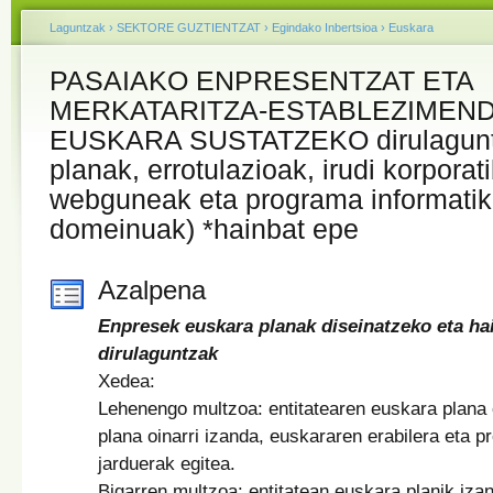
Laguntzak
›
SEKTORE GUZTIENTZAT
›
Egindako Inbertsioa
›
Euskara
PASAIAKO ENPRESENTZAT ETA
MERKATARITZA-ESTABLEZIMEN
EUSKARA SUSTATZEKO dirulagunt
planak, errotulazioak, irudi korporat
webguneak eta programa informatik
domeinuak) *hainbat epe
Azalpena
Enpresek euskara planak diseinatzeko eta hai
dirulaguntzak
Xedea:
Lehenengo multzoa: entitatearen euskara plana 
plana oinarri izanda, euskararen erabilera eta p
jarduerak egitea.
Bigarren multzoa: entitatean euskara planik iza