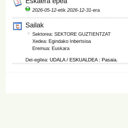
Eskaera epea
2026-05-12
-etik
2026-12-31
-era
Sailak
Sektorea: SEKTORE GUZTIENTZAT
Xedea: Egindako Inbertsioa
Eremua: Euskara
Dei-egilea:
UDALA / ESKUALDEA
:
Pasaia
.