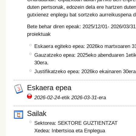
duten pertsonak, edozein dela ere hartzen duten
gutxienez enplegu bat sortzeko aurreikuspena d
Bete behar diren epeak: 2025/12/01- 2026/03/31 
proiektuak
Eskaera egiteko epea: 2026ko martxoaren 31
Gauzatzeko epea: 2025eko abenduaren 1eti
30era.
Justifikatzeko epea: 2026ko ekainaren 30era
Eskaera epea
2026-02-24
-etik
2026-03-31
-era
Sailak
Sektorea: SEKTORE GUZTIENTZAT
Xedea: Inbertsioa eta Enplegua