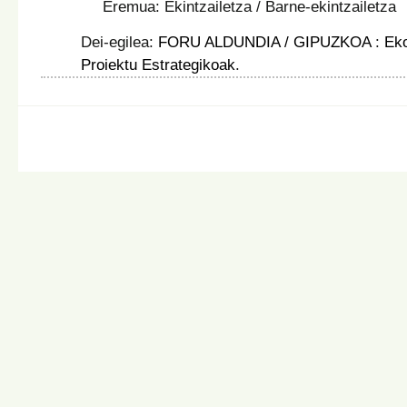
Eremua: Ekintzailetza / Barne-ekintzailetza
Dei-egilea:
FORU ALDUNDIA / GIPUZKOA
:
Ek
Proiektu Estrategikoak
.