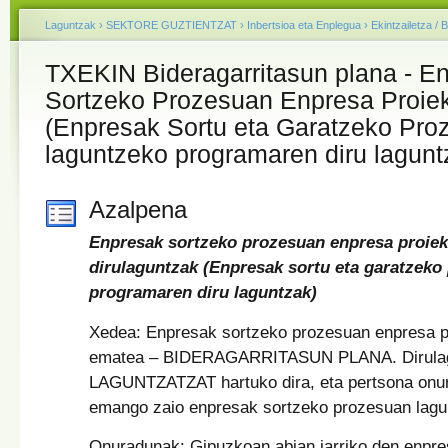
Laguntzak
›
SEKTORE GUZTIENTZAT
›
Inbertsioa eta Enplegua
›
Ekintzailetza / 
TXEKIN Bideragarritasun plana - E
Sortzeko Prozesuan Enpresa Proiek
(Enpresak Sortu eta Garatzeko Pro
laguntzeko programaren diru lagunt
Azalpena
Enpresak sortzeko prozesuan enpresa proiek
dirulaguntzak (Enpresak sortu eta garatzeko
programaren diru laguntzak)
Xedea: Enpresak sortzeko prozesuan enpresa pr
ematea – BIDERAGARRITASUN PLANA. Dirul
LAGUNTZATZAT hartuko dira, eta pertsona onu
emango zaio enpresak sortzeko prozesuan lagu
Onuradunak: Gipuzkoan abian jarriko den enpr