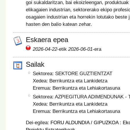
goi sukaldaritzan, bai ekoizleengan, produktuak
elikagaien industrian, sektorerako ekipo profesi
osagaien industrian eta horrekin lotutako beste 
hasten den balio katean zehar.
Eskaera epea
2026-04-22
-etik
2026-06-01
-era
Sailak
Sektorea: SEKTORE GUZTIENTZAT
Xedea: Berrikuntza eta Lankidetza
Eremua: Berrikuntza eta Lehiakortasuna
Sektorea: AZPIEGITURA ADIMENDUNAK -
Xedea: Berrikuntza eta Lankidetza
Eremua: Berrikuntza eta Lehiakortasuna
Dei-egilea:
FORU ALDUNDIA / GIPUZKOA
:
Ek
Proiektu Estrategikoak
.