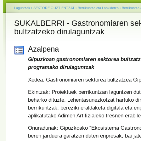
Laguntzak
›
SEKTORE GUZTIENTZAT
›
Berrikuntza eta Lankidetza
›
Berrikuntza 
SUKALBERRI - Gastronomiaren sek
bultzatzeko dirulaguntzak
Azalpena
Gipuzkoan gastronomiaren sektorea bultzatz
programako dirulaguntzak
Xedea: Gastronomiaren sektorea bultzatzea Gi
Ekintzak: Proiektuek berrikuntzan laguntzen dut
beharko dituzte. Lehentasunezkotzat hartuko di
berrikuntzak, bereziki eraldaketa digitala eta e
aplikatutako Adimen Artifizialeko tresnen erabile
Onuradunak: Gipuzkoako “Ekosistema Gastrono
beren jarduera garatzen duten enpresak, bai jate