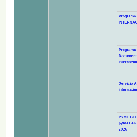
Programa
INTERNAC
Programa
Documenta
Internacio
Servicio A
internacio
PYME GLOB
pymes en l
2026