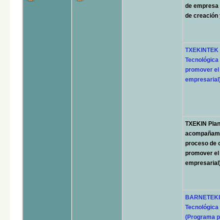
de empresa 
de creación 
TXEKINTEK 
Tecnológica
promover el 
empresarial
TXEKIN Plan 
acompañamie
proceso de 
promover el 
empresarial
BARNETEKIN
Tecnológica
(Programa p