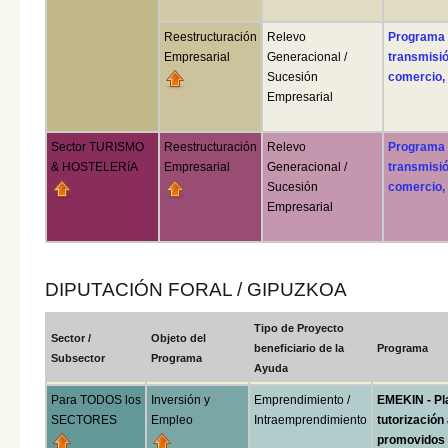
Reestructuración
Relevo
Programa 
Empresarial
Generacional /
transmisió
Sucesión
comercio, 
Empresarial
Sector TURISMO
Reestructuración
Relevo
Programa 
& HOSTELERíA
Empresarial
Generacional /
transmisió
Sucesión
comercio, 
Empresarial
DIPUTACIÓN FORAL / GIPUZKOA
Tipo de Proyecto
Sector /
Objeto del
beneficiario de la
Programa
Subsector
Programa
Ayuda
Para TODOS los
Inversión y
Emprendimiento /
EMEKIN - Pl
SECTORES
Empleo
Intraemprendimiento
tutorización
promovidos 