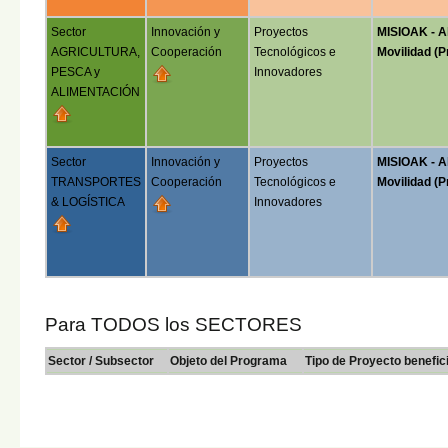
Sector
Innovación y
Proyectos
MISIOAK - A
AGRICULTURA,
Cooperación
Tecnológicos e
Movilidad (P
PESCA y
Innovadores
ALIMENTACIÓN
Sector
Innovación y
Proyectos
MISIOAK - A
TRANSPORTES
Cooperación
Tecnológicos e
Movilidad (P
& LOGÍSTICA
Innovadores
Para TODOS los SECTORES
Sector / Subsector
Objeto del Programa
Tipo de Proyecto benefic