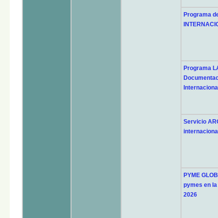
Programa d
INTERNACI
Programa 
Documentaci
Internaciona
Servicio ARG
internaciona
PYME GLOBAL
pymes en la
2026