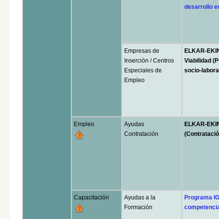
desarrollo e
Empresas de
ELKAR-EKIN 
Inserción / Centros
Viabilidad (
Especiales de
socio-labora
Empleo
Empleo
Ayudas
ELKAR-EKIN
Contratación
(Contrataci
Capacitación
Ayudas a la
Programa I
Formación
competencias