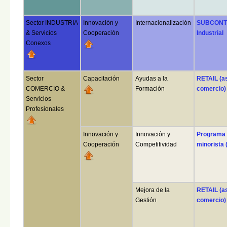
Sector INDUSTRIA
Innovación y
Internacionalización
SUBCONTE
& Servicios
Cooperación
Industrial
Conexos
Sector
Capacitación
Ayudas a la
RETAIL (a
COMERCIO &
Formación
comercio)
Servicios
Profesionales
Innovación y
Innovación y
Programa
Cooperación
Competitividad
minorista 
Mejora de la
RETAIL (a
Gestión
comercio)