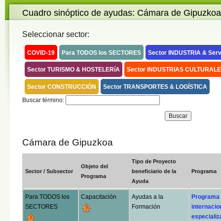
Cuadro sinóptico de ayudas: Cámara de Gipuzkoa
Seleccionar sector:
COVID-19
Para TODOS los SECTORES
Sector INDUSTRIA & Serv
Sector TURISMO & HOSTELERíA
Sector INDUSTRIAS CULTURALE
Sector CONSTRUCCIÓN
Sector TRANSPORTES & LOGÍSTICA
Buscar término:
Cámara de Gipuzkoa
Tipo de Proyecto
Objeto del
Sector / Subsector
beneficiario de la
Programa
Programa
Ayuda
Para TODOS los
Capacitación
Ayudas a la
Programa
SECTORES
Formación
internacio
especializ