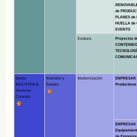
RENOVABLE
de PRODUC
PLANES de
HUELLA de
EVENTO
Euskara
Proyectos 
CONTENIDO
TECNOLOGÍA
COMUNICA
Sector
Inversión y
Modernización
ENPRESAK H
INDUSTRIA &
Empleo
Productivos
Servicios
Conexos
ENPRESAK S
Equipamiento
de Empresas