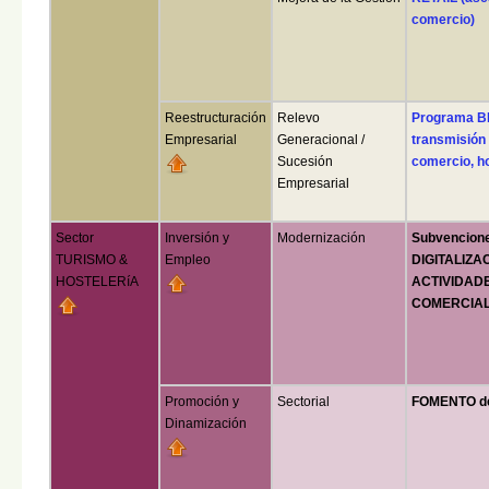
comercio)
Reestructuración
Relevo
Programa B
Empresarial
Generacional /
transmisión 
Sucesión
comercio, ho
Empresarial
Sector
Inversión y
Modernización
Subvencione
TURISMO &
Empleo
DIGITALIZAC
HOSTELERíA
ACTIVIDAD
COMERCIALI
Promoción y
Sectorial
FOMENTO de
Dinamización