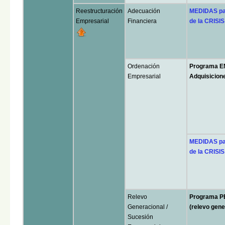
Reestructuración
Adecuación
MEDIDAS pa
Empresarial
Financiera
de la CRISI
Ordenación
Programa E
Empresarial
Adquisicion
MEDIDAS pa
de la CRISI
Relevo
Programa P
Generacional /
(relevo gene
Sucesión