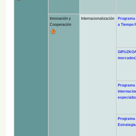
Innovación y
Internacionalización
Programa 
Cooperación
a Tiempo P
GIPUZKOA
mercados
Programa
internacio
especializ
Programa 
Estrategia