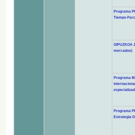
Programa PR
Tiempo Parc
GIPUZKOA Z
mercados)
Programa M
internaciona
especializad
Programa PR
Estrategia D