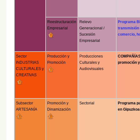
Reestructuración
Relevo
Programa B
Empresarial
Generacional /
transmisión 
Sucesión
comercio, ho
Empresarial
Sector
Producción y
Producciones
COMPAÑÍAS 
INDUSTRIAS
Promoción
Culturales y
promoción y
CULTURALES y
Audiovisuales
CREATIVAS
Subsector
Promoción y
Sectorial
Programa 
ARTESANÍA
Dinamización
en Gipuzkoa