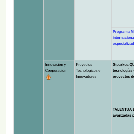
Programa M
internaciona
especializad
Innovación y
Proyectos
Gipuzkoa QU
Cooperación
Tecnológicos e
tecnologías 
Innovadores
proyectos d
TALENTUA E
avanzadas pa