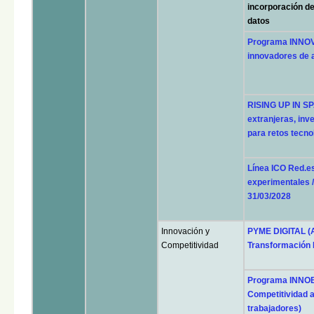
incorporación de
datos
Programa INNOV
innovadores de a
RISING UP IN SP
extranjeras, inv
para retos tecno
Línea ICO Red.es
experimentales /
31/03/2028
Innovación y
PYME DIGITAL (A
Competitividad
Transformación D
Programa INNOB
Competitividad a
trabajadores)