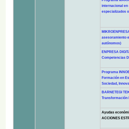
internacional en
especializados o
MIKROENPRESA 
asesoramiento e
autónomos)
ENPRESA DIGITAL
Competencias Di
Programa INNO
Formación en Est
Sociedad, Innov
BARNETEGI TEKN
Transformación D
Ayudas económic
ACCIONES ESTR