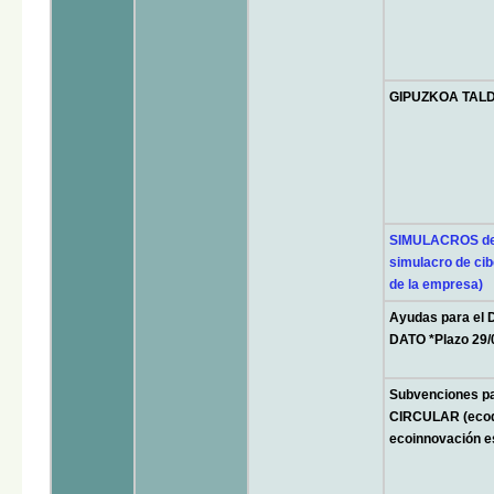
GIPUZKOA TALDE
SIMULACROS de
simulacro de ci
de la empresa)
Ayudas para el
DATO *Plazo 29/
Subvenciones 
CIRCULAR (ecod
ecoinnovación es