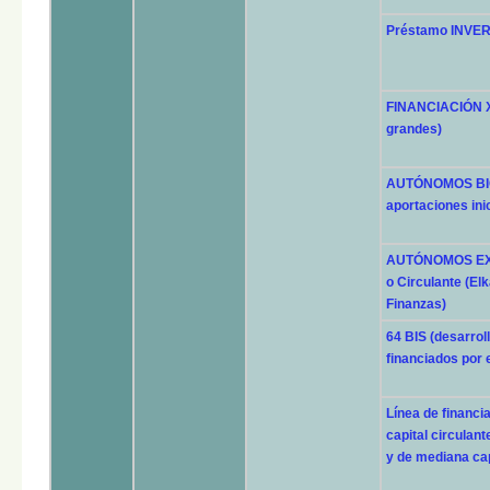
Préstamo INVE
FINANCIACIÓN XL
grandes)
AUTÓNOMOS BIG 
aportaciones inic
AUTÓNOMOS EXPR
o Circulante (Elk
Finanzas)
64 BIS (desarrol
financiados por
Línea de financ
capital circula
y de mediana cap