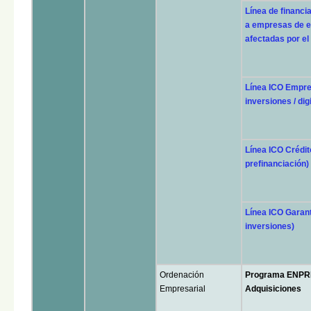
Línea de financi
a empresas de e
afectadas por el
Línea ICO Empre
inversiones / dig
Línea ICO Crédit
prefinanciación)
Línea ICO Garan
inversiones)
Ordenación
Programa ENPR
Empresarial
Adquisiciones