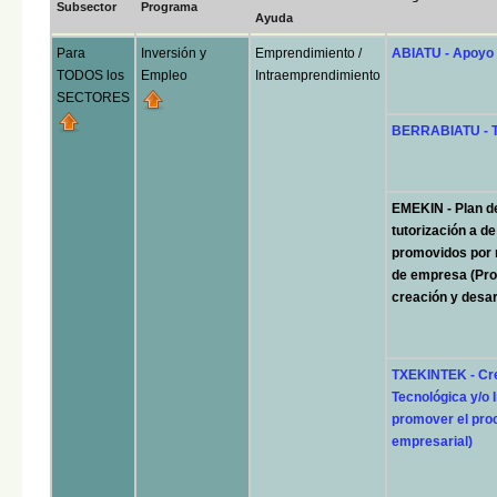
Subsector
Programa
Ayuda
Para
Inversión y
Emprendimiento /
ABIATU - Apoyo
TODOS los
Empleo
Intraemprendimiento
SECTORES
BERRABIATU - T
EMEKIN - Plan d
tutorización a d
promovidos por 
de empresa (Pro
creación y desar
TXEKINTEK - Cr
Tecnológica y/o
promover el proc
empresarial)