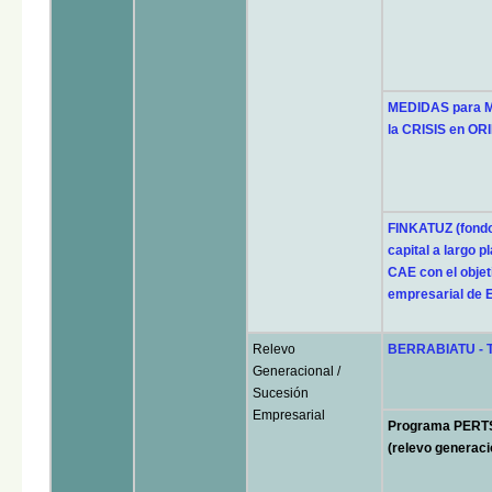
MEDIDAS para 
la CRISIS en O
FINKATUZ (fondo
capital a largo 
CAE con el objeti
empresarial de 
Relevo
BERRABIATU - T
Generacional /
Sucesión
Empresarial
Programa PERT
(relevo generaci