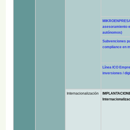
MIKROENPRESA 
asesoramiento e
autónomos)
Subvenciones pa
compliance en m
Línea ICO Empre
inversiones / dig
Internacionalización
IMPLANTACIONE
Internacionaliza