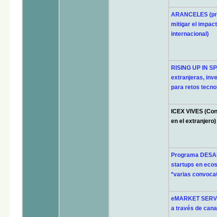
ARANCELES (pro
mitigar el impact
internacional)
RISING UP IN SP
extranjeras, inv
para retos tecno
ICEX VIVES (Con
en el extranjero
Programa DESAFÍ
startups en eco
*varias convoca
eMARKET SERVICE
a través de cana