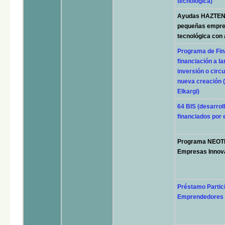
tecnológica)
Ayudas HAZTEN+ 
pequeñas empre
tecnológica con 
Programa de Fin
financiación a l
inversión o cir
nueva creación (
Elkargi)
64 BIS (desarrol
financiados por
Programa NEOTE
Empresas Innov
Préstamo Partic
Emprendedores