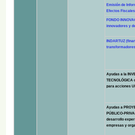
Emisión de Infor
Efectos Fiscales
FONDO INNOVACI
innovadores y d
INDARTUZ (finan
transformadores
Ayudas a la IN
TECNOLÓGICA con
para acciones
Ayudas a PRO
PÚBLICO-PRIVADA
desarrollo exper
empresas y orga