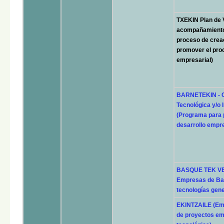
TXEKIN Plan de V
acompañamiento 
proceso de crea
promover el proc
empresarial)
BARNETEKIN - C
Tecnológica y/o
(Programa para 
desarrollo empre
BASQUE TEK VE
Empresas de Bas
tecnologías gene
EKINTZAILE (Em
de proyectos em