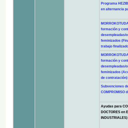
Programa HEZIB
en alternancia p
MORROKOTUDAK: 
formación y con
desempleadas/os
feminizados (Fin
trabajo finalizad
MORROKOTUDAK: 
formación y con
desempleadas/os
feminizados (Ac
de contratación)
Subvenciones d
COMPROMISO d
Ayudas para C
DOCTORES en 
INDUSTRIALES)