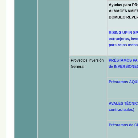
Ayudas para P
ALMACENAMIEN
BOMBEO REVER
RISING UP IN SP
extranjeras, inv
para retos tecno
Proyectos Inversión
PRÉSTAMOS PAR
General
de INVERSIONE
Préstamos AQUIS
AVALES TÉCNICOS
contractuales)
Préstamos de 