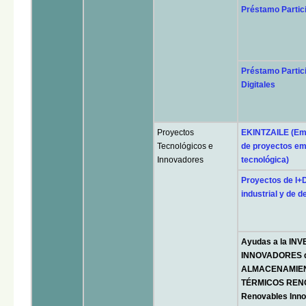
Préstamo Partic
Préstamo Partic
Digitales
Proyectos
EKINTZAILE (Em
Tecnológicos e
de proyectos em
Innovadores
tecnológica)
Proyectos de I+D
industrial y de d
Ayudas a la I
INNOVADORES 
ALMACENAMIEN
TÉRMICOS RENO
Renovables Inn