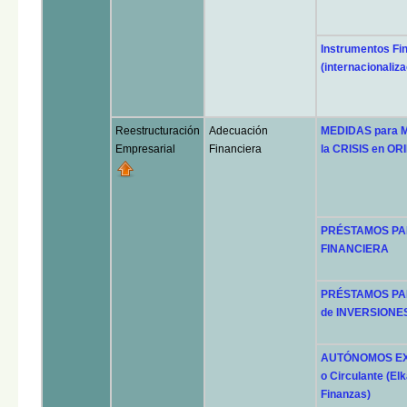
Instrumentos Fi
(internacionaliza
Reestructuración
Adecuación
MEDIDAS para 
Empresarial
Financiera
la CRISIS en O
PRÉSTAMOS PAR
FINANCIERA
PRÉSTAMOS PAR
de INVERSIONE
AUTÓNOMOS EXPR
o Circulante (Elk
Finanzas)