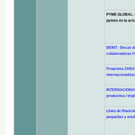
PYME GLOBAL - P
pymes en la act
BEINT - Becas de
colaboradoras F
Programa ZABAL
internacionaliza
INTERNACIONALI
productiva / Imp
Línea de financ
pequeñas y med