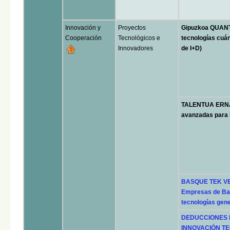
Innovación y
Proyectos
Gipuzkoa QUANTU
Cooperación
Tecnológicos e
tecnologías cuán
Innovadores
de I+D)
TALENTUA ERNAT
avanzadas para l
BASQUE TEK VE
Empresas de Bas
tecnologías gene
DEDUCCIONES F
INNOVACIÓN TEC