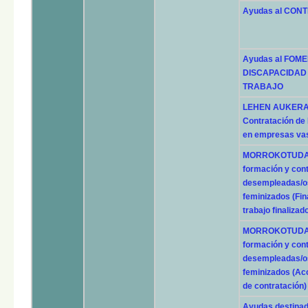
Ayudas al CON
Ayudas al FOM
DISCAPACIDAD 
TRABAJO
LEHEN AUKERA -
Contratación d
en empresas vas
MORROKOTUDAK: 
formación y con
desempleadas/os
feminizados (Fin
trabajo finalizad
MORROKOTUDAK: 
formación y con
desempleadas/os
feminizados (Ac
de contratación)
Ayudas destina