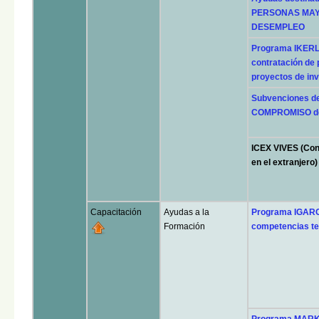
PERSONAS MAYO
DESEMPLEO
Programa IKERLA
contratación de 
proyectos de inv
Subvenciones d
COMPROMISO d
ICEX VIVES (Con
en el extranjero
Capacitación
Ayudas a la
Programa IGARO
Formación
competencias tec
Programa MARK