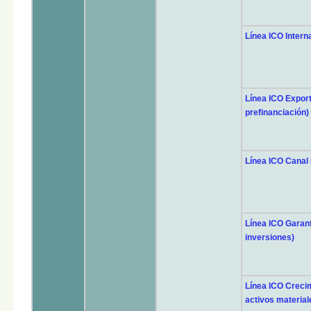
Línea ICO Interna
Línea ICO Export
prefinanciación)
Línea ICO Canal I
Línea ICO Garan
inversiones)
Línea ICO Crecim
activos materiale