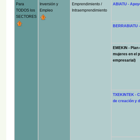
Para
Inversión y
Emprendimiento /
ABIATU - Apoy
TODOS los
Empleo
Intraemprendimiento
SECTORES
BERRABIATU - 
EMEKIN - Plan 
mujeres en el 
empresarial)
TXEKINTEK - Cr
de creación y d