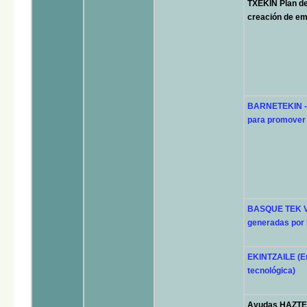
TXEKIN Plan de
creación de em
BARNETEKIN - 
para promover 
BASQUE TEK VE
generadas por 
EKINTZAILE (Em
tecnológica)
Ayudas HAZTEN+