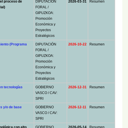
el proceso de
DIPUTACIÓN
2026-03-31
Resumen
al)
FORAL /
GIPUZKOA:
Promoción
Económica y
Proyectos
Estratégicos
miento (Programa
DIPUTACIÓN
2026-10-22
Resumen
FORAL /
GIPUZKOA:
Promoción
Económica y
Proyectos
Estratégicos
n tecnologías
GOBIERNO
2026-12-31
Resumen
VASCO / CAV:
SPRI
s y/o de base
GOBIERNO
2026-12-11
Resumen
VASCO / CAV:
SPRI
ológica con alto
GOBIERNO
2026-05-14
Resumen