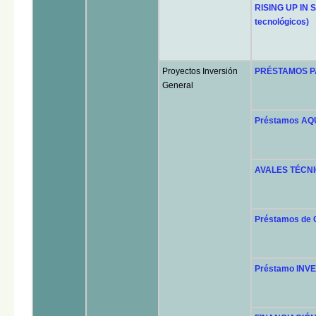
RISING UP IN SP
tecnológicos)
Proyectos Inversión
PRÉSTAMOS PA
General
Préstamos AQUI
AVALES TÉCNICO
Préstamos de
Préstamo INV