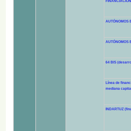
FINANCIACIÓN 
AUTÓNOMOS BIG 
AUTÓNOMOS EXPR
64 BIS (desarr
Línea de finan
mediana capita
INDARTUZ (fina