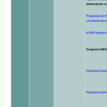
potencial de cr
Programa de Fi
circulante par
64 BIS (desarr
Programa NEOT
Préstamo Part
Préstamo Parti